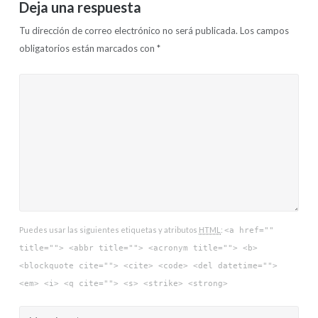
Deja una respuesta
Tu dirección de correo electrónico no será publicada.
Los campos
obligatorios están marcados con
*
Puedes usar las siguientes etiquetas y atributos
HTML
:
<a href=""
title=""> <abbr title=""> <acronym title=""> <b>
<blockquote cite=""> <cite> <code> <del datetime="">
<em> <i> <q cite=""> <s> <strike> <strong>