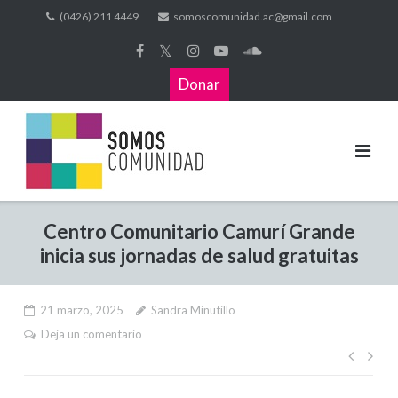
(0426) 211 4449
somoscomunidad.ac@gmail.com
𝕏
Donar
Centro Comunitario Camurí Grande
inicia sus jornadas de salud gratuitas
21 marzo, 2025
Sandra Minutillo
Deja un comentario