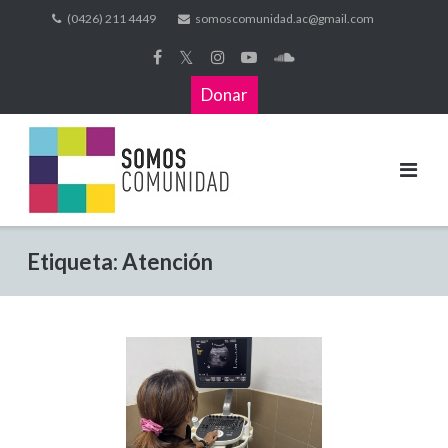
(0426) 211 4449
somoscomunidad.ac@gmail.com
𝕏
Donar
Etiqueta:
Atención