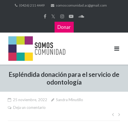
(0426) 211 4449
somoscomunidad.ac@gmail.com
𝕏
Donar
Espléndida donación para el servicio de
odontología
25 noviembre, 2022
Sandra Minutillo
Deja un comentario