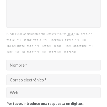
Puedes usar las siguientes etiquetas y atributos
HTML
:
<a href=""
title=""> <abbr title=""> <acronym title=""> <b>
<blockquote cite=""> <cite> <code> <del datetime="">
<em> <i> <q cite=""> <s> <strike> <strong>
Por favor, introduce una respuesta en dígitos: