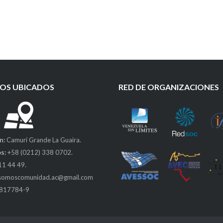
OS UBICADOS
RED DE ORGANIZACIONES
n:
Camurí Grande La Guaira.
s:
+58 (0212) 338 0702.
11 44 49.
somoscomunidad.ac@gmail.com
0817784-9