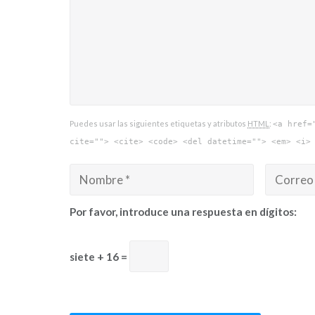
Puedes usar las siguientes etiquetas y atributos
HTML
:
<a href=
cite=""> <cite> <code> <del datetime=""> <em> <i>
Por favor, introduce una respuesta en dígitos:
siete + 16 =