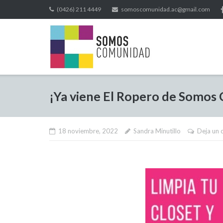
(0426) 211 4449
somoscomunidad.ac@gmail.com
¡Ya viene El Ropero de Somos
18 noviembre, 2022
Sandra Minutillo
Deja un 