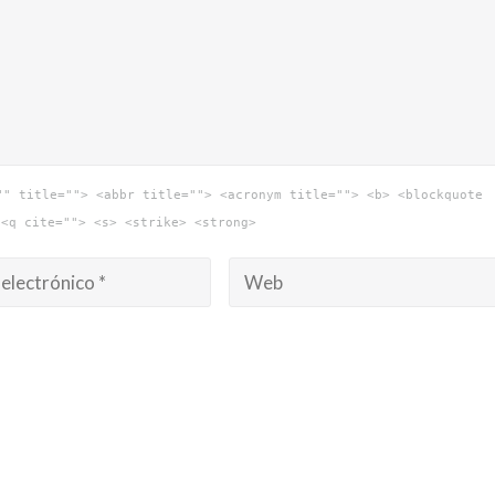
"" title=""> <abbr title=""> <acronym title=""> <b> <blockquote
 <q cite=""> <s> <strike> <strong>