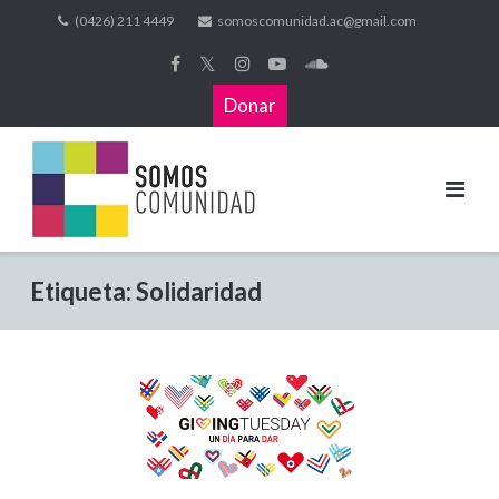
(0426) 211 4449
somoscomunidad.ac@gmail.com
𝕏
Donar
Etiqueta:
Solidaridad