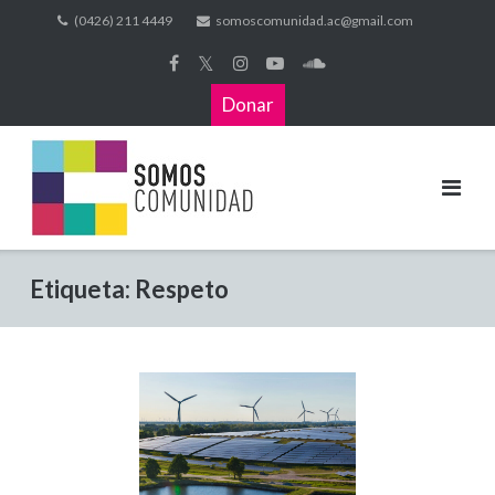
(0426) 211 4449
somoscomunidad.ac@gmail.com
𝕏
Donar
Etiqueta:
Respeto