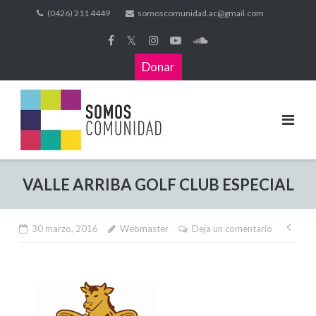
(0426) 211 4449
somoscomunidad.ac@gmail.com
𝕏
Donar
VALLE ARRIBA GOLF CLUB ESPECIAL
30 marzo, 2016
Webmaster
Deja un comentario