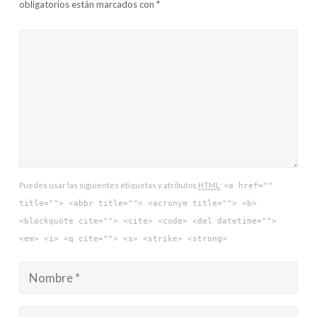
obligatorios están marcados con
*
Puedes usar las siguientes etiquetas y atributos
HTML
:
<a href=""
title=""> <abbr title=""> <acronym title=""> <b>
<blockquote cite=""> <cite> <code> <del datetime="">
<em> <i> <q cite=""> <s> <strike> <strong>