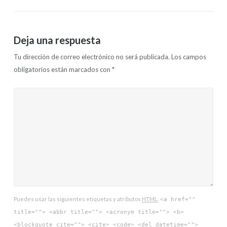
Deja una respuesta
Tu dirección de correo electrónico no será publicada.
Los campos
obligatorios están marcados con
*
Puedes usar las siguientes etiquetas y atributos
HTML
:
<a href=""
title=""> <abbr title=""> <acronym title=""> <b>
<blockquote cite=""> <cite> <code> <del datetime="">