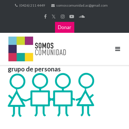
(0426) 211 4449
somoscomunidad.ac@gmail.com
𝕏
Donar
grupo de personas