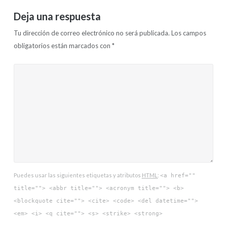
Deja una respuesta
Tu dirección de correo electrónico no será publicada.
Los campos
obligatorios están marcados con
*
Puedes usar las siguientes etiquetas y atributos
HTML
:
<a href=""
title=""> <abbr title=""> <acronym title=""> <b>
<blockquote cite=""> <cite> <code> <del datetime="">
<em> <i> <q cite=""> <s> <strike> <strong>