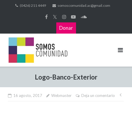
(0426) 211 4449
somoscomunidad.ac@gmail.com
𝕏
Donar
Logo-Banco-Exterior
16 agosto, 2017
Webmaster
Deja un comentario