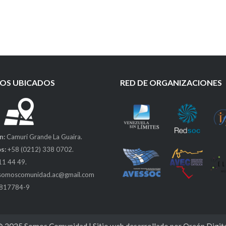
OS UBICADOS
RED DE ORGANIZACIONES
n:
Camurí Grande La Guaira.
s:
+58 (0212) 338 0702.
11 44 49.
somoscomunidad.ac@gmail.com
0817784-9
© 2025
Somos Comunidad
| Sitio web desarrollado por
Oreón Digit