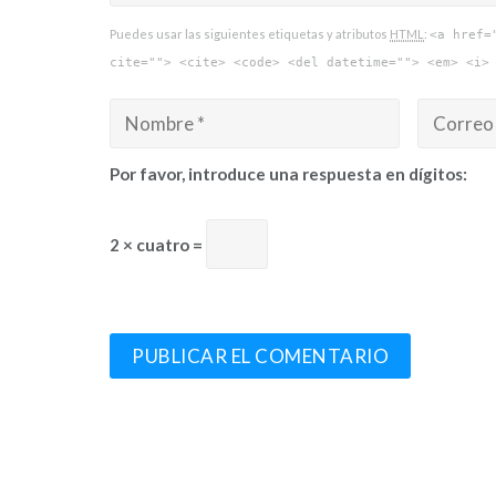
Puedes usar las siguientes etiquetas y atributos
HTML
:
<a href=
cite=""> <cite> <code> <del datetime=""> <em> <i>
Por favor, introduce una respuesta en dígitos:
2 × cuatro =