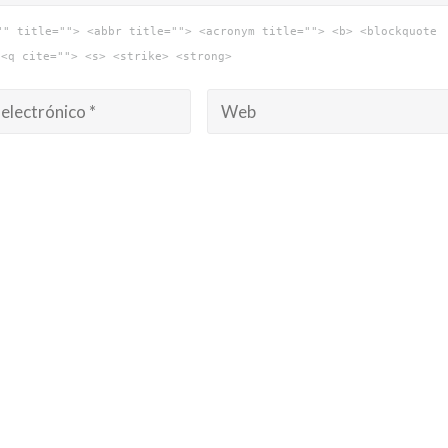
"" title=""> <abbr title=""> <acronym title=""> <b> <blockquote
 <q cite=""> <s> <strike> <strong>