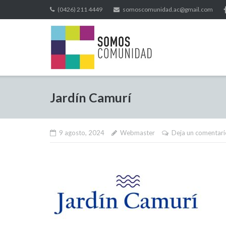
(0426) 211 4449
somoscomunidad.ac@gmail.com
Jardín Camurí
9 agosto, 2024
Webmaster
Deja un comentari