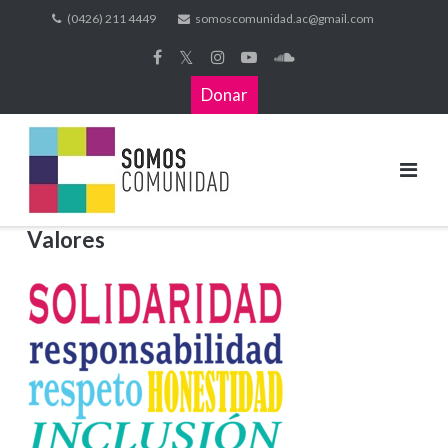
(0426) 211 4449
somoscomunidad.ac@gmail.com
𝕏
Donar
Valores