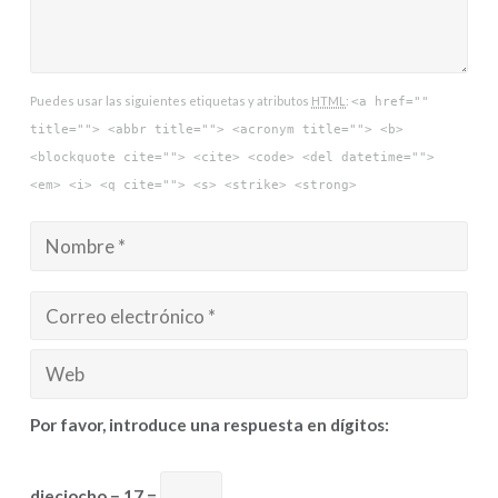
Puedes usar las siguientes etiquetas y atributos
HTML
:
<a href=""
title=""> <abbr title=""> <acronym title=""> <b>
<blockquote cite=""> <cite> <code> <del datetime="">
<em> <i> <q cite=""> <s> <strike> <strong>
Por favor, introduce una respuesta en dígitos:
dieciocho − 17 =