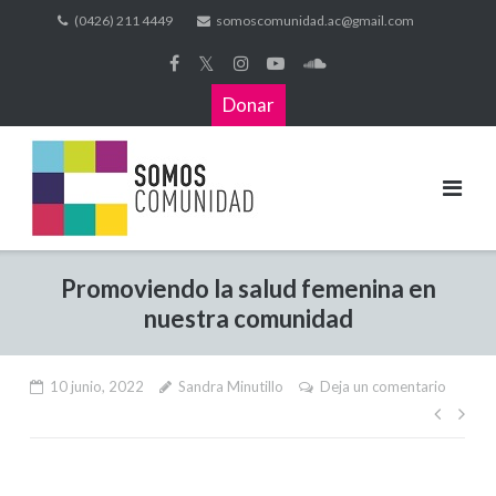
(0426) 211 4449
somoscomunidad.ac@gmail.com
𝕏
Donar
Promoviendo la salud femenina en
nuestra comunidad
10 junio, 2022
Sandra Minutillo
Deja un comentario