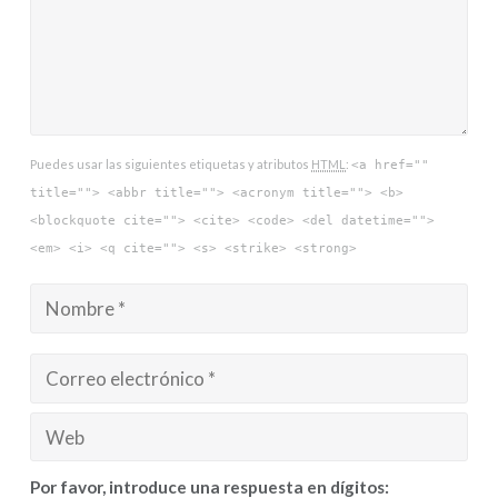
Puedes usar las siguientes etiquetas y atributos
HTML
:
<a href=""
title=""> <abbr title=""> <acronym title=""> <b>
<blockquote cite=""> <cite> <code> <del datetime="">
<em> <i> <q cite=""> <s> <strike> <strong>
Por favor, introduce una respuesta en dígitos: