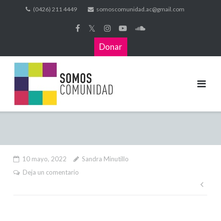
(0426) 211 4449
somoscomunidad.ac@gmail.com
𝕏
Donar
10 mayo, 2022
Sandra Minutillo
Deja un comentario