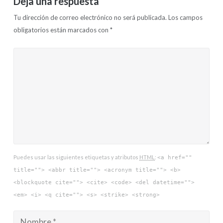
Deja una respuesta
Tu dirección de correo electrónico no será publicada.
Los campos
obligatorios están marcados con
*
Puedes usar las siguientes etiquetas y atributos
HTML
:
<a href=""
title=""> <abbr title=""> <acronym title=""> <b>
<blockquote cite=""> <cite> <code> <del datetime="">
<em> <i> <q cite=""> <s> <strike> <strong>