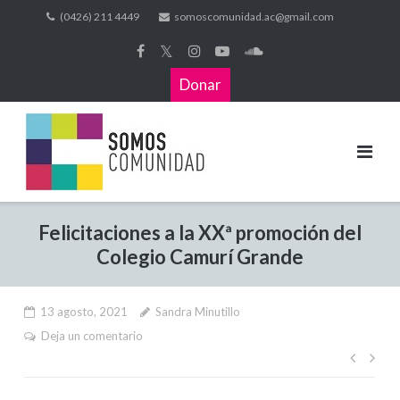
(0426) 211 4449
somoscomunidad.ac@gmail.com
𝕏
Donar
Felicitaciones a la XXª promoción del
Colegio Camurí Grande
13 agosto, 2021
Sandra Minutillo
Deja un comentario