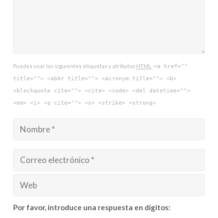
Puedes usar las siguientes etiquetas y atributos
HTML
:
<a href=""
title=""> <abbr title=""> <acronym title=""> <b>
<blockquote cite=""> <cite> <code> <del datetime="">
<em> <i> <q cite=""> <s> <strike> <strong>
Por favor, introduce una respuesta en dígitos: