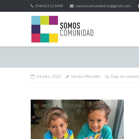
(0426) 211 4449
somoscomunidad.ac@gmail.com
14 julio, 2021
Sandra Minutillo
Deja un coment