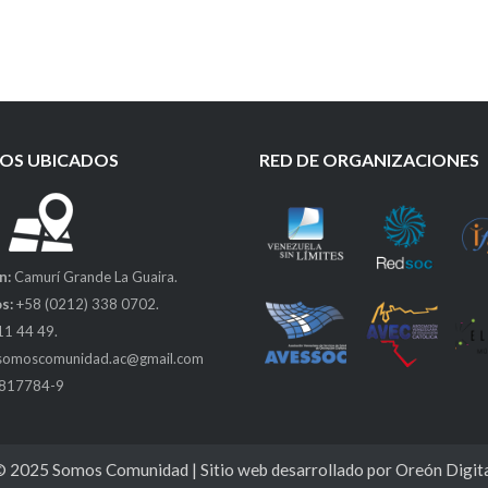
OS UBICADOS
RED DE ORGANIZACIONES
n:
Camurí Grande La Guaira.
s:
+58 (0212) 338 0702.
11 44 49.
somoscomunidad.ac@gmail.com
0817784-9
© 2025
Somos Comunidad
| Sitio web desarrollado por
Oreón Digit