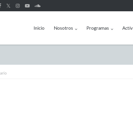
𝕏
Inicio
Nosotros
Programas
Actív
ario