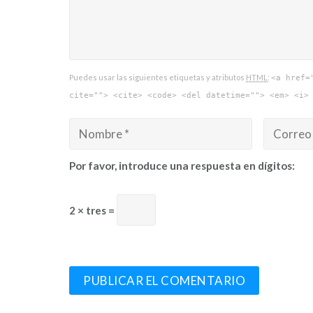
Puedes usar las siguientes etiquetas y atributos
HTML
:
<a href=
cite=""> <cite> <code> <del datetime=""> <em> <i>
Por favor, introduce una respuesta en dígitos:
2 × tres =