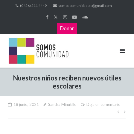
(0426) 211 4449
somoscomunidad.ac@gmail.com
𝕏
Donar
Nuestros niños reciben nuevos útiles
escolares
18 junio, 2021
Sandra Minutillo
Deja un comentario