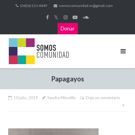
(0426) 211 4449
somoscomunidad.ac@gmail.com
𝕏
Donar
Papagayos
10 julio, 2019
Sandra Minutillo
Deja un comentario