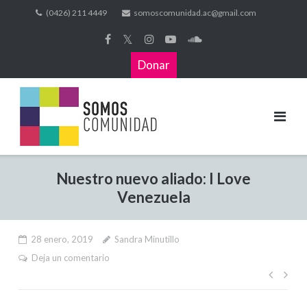
(0426) 211 4449
somoscomunidad.ac@gmail.com
𝕏
Donar
Nuestro nuevo aliado: I Love
Venezuela
28 enero, 2019
Sandra Minutillo
Deja un comentario