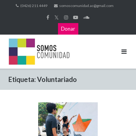
(0426) 211 4449
somoscomunidad.ac@gmail.com
𝕏
Donar
Etiqueta:
Voluntariado