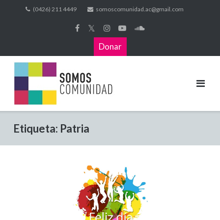
(0426) 211 4449
somoscomunidad.ac@gmail.com
𝕏
Donar
Etiqueta:
Patria