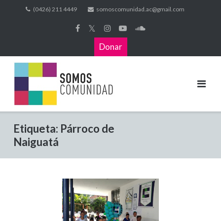
(0426) 211 4449
somoscomunidad.ac@gmail.com
𝕏
Donar
Etiqueta:
Párroco de
Naiguatá