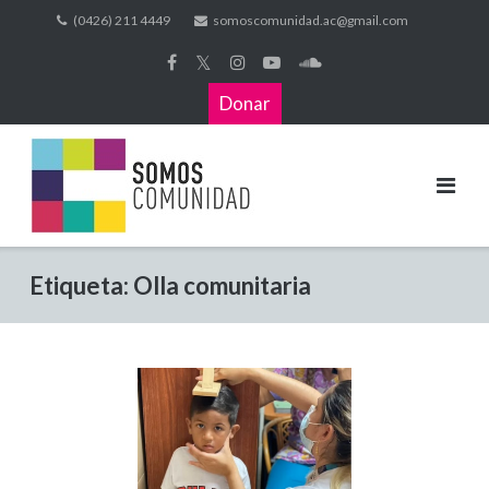
(0426) 211 4449
somoscomunidad.ac@gmail.com
𝕏
Donar
Etiqueta:
Olla comunitaria