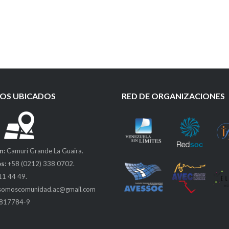
OS UBICADOS
RED DE ORGANIZACIONES
n:
Camurí Grande La Guaira.
s:
+58 (0212) 338 0702.
11 44 49.
somoscomunidad.ac@gmail.com
0817784-9