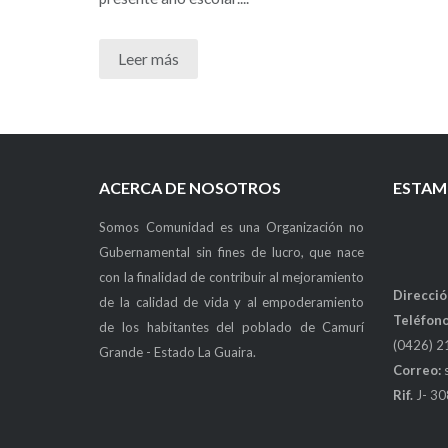
Leer más
ACERCA DE NOSOTROS
ESTAM
Somos Comunidad es una Organización no
Gubernamental sin fines de lucro, que nace
con la finalidad de contribuir al mejoramiento
Direcció
de la calidad de vida y al empoderamiento
Teléfono
de los habitantes del poblado de Camurí
(0426) 2
Grande - Estado La Guaira.
Correo:
Rif.
J- 3