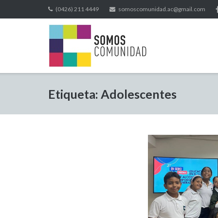
(0426) 211 4449
somoscomunidad.ac@gmail.com
Etiqueta:
Adolescentes